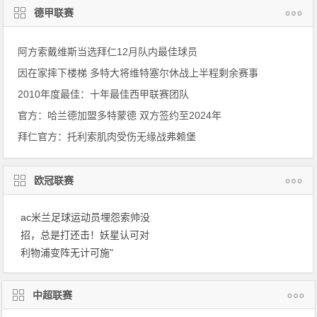
德甲联赛
阿方索戴维斯当选拜仁12月队内最佳球员
因在家摔下楼梯 多特大将维特塞尔休战上半程剩余赛事
2010年度最佳：十年最佳西甲联赛团队
官方：哈兰德加盟多特蒙德 双方签约至2024年
拜仁官方：托利索肌肉受伤无缘战弗赖堡
欧冠联赛
ac米兰足球运动员埋怨索帅没
招，总是打还击！妖星认可对
利物浦变阵无计可施"
中超联赛