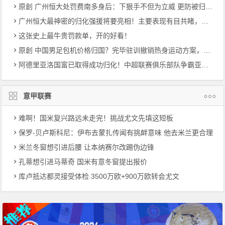
原創 广州恒大处罚费南多身后：下狠手不但为立威 更防被归化暴力革命下功夫
广州恒大最神密的归化强援将要亮相！主要表现有目共睹，称为穆里奇二世
这张史上最牛贵罚款单，开的好看！
原創 中国男足包机价格归国？完毕驻训撤销热身运动方案，40亚洲预选赛迎战遭受危害
阿德里亚洛国富已取得成功归化！中超联赛俱乐部队争霸亚冠联赛迎一潜在性利好消息
意甲联赛
难啊！国米复兴路远未走完！挑战尤文先填这短板
保罗-贝卢斯科尼：伊布去蒙扎传闻有挑衅意味 他去米兰更合理
米兰冬窗想引进后腰 让本纳赛尔改踢伪边锋
孔蒂想引进马蒂奇 国米有意冬窗提出报价
库卢抵达都灵接受体检 3500万欧+900万欧转会尤文